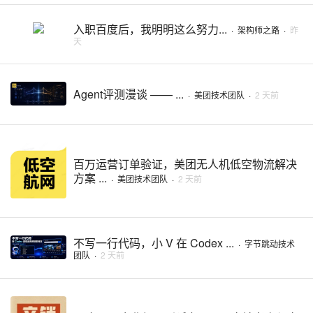
入职百度后，我明明这么努力...
·
架构师之路
·
昨
天
Agent评测漫谈 —— ...
·
美团技术团队
·
2 天前
百万运营订单验证，美团无人机低空物流解决
方案 ...
·
美团技术团队
·
2 天前
不写一行代码，小 V 在 Codex ...
·
字节跳动技术
团队
·
2 天前