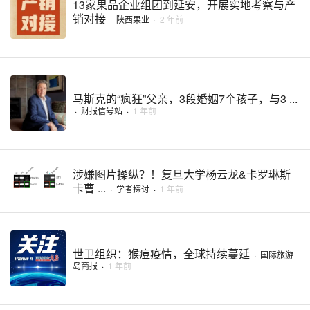
13家果品企业组团到延安，开展实地考察与产
销对接
·
陕西果业
·
2 年前
马斯克的“疯狂”父亲，3段婚姻7个孩子，与3 ...
·
财报信号站
·
1 年前
涉嫌图片操纵？！复旦大学杨云龙&卡罗琳斯
卡曹 ...
·
学者探讨
·
1 年前
世卫组织：猴痘疫情，全球持续蔓延
·
国际旅游
岛商报
·
1 年前