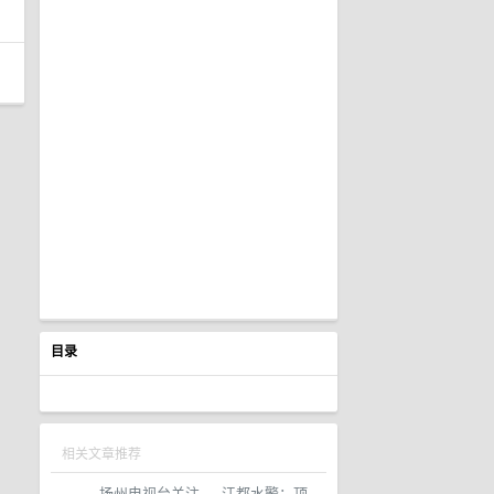
目录
相关文章推荐
扬州电视台关注
·
江都水警：顶