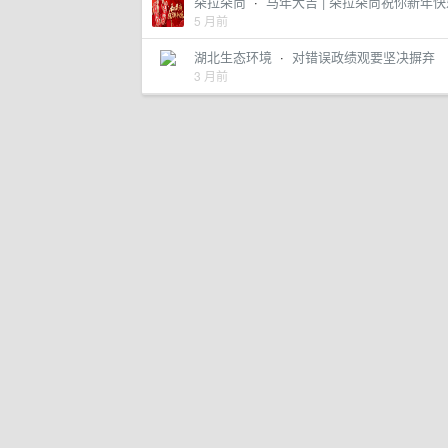
朵拉朵尚
·
马年大吉 | 朵拉朵尚祝你新年
5 月前
湖北生态环境
·
对错误政绩观要坚决摒弃
3 月前