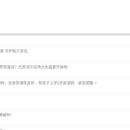
查 守护船只安全
赴草原盛会？巴彦淖尔这场文化盛宴开始啦~
28例，全身弥漫性皮疹，有孩子上学2天就请假…紧急提醒→
妻俩被拘！