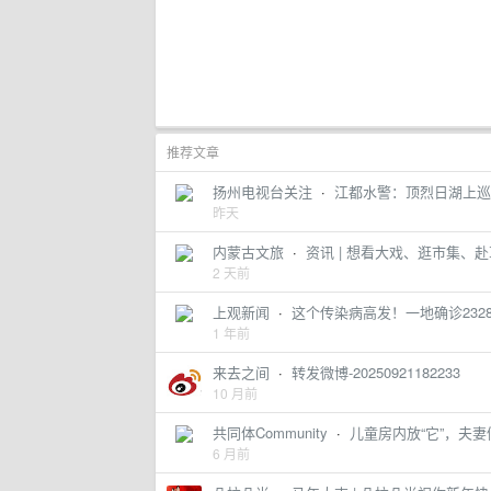
推荐文章
扬州电视台关注
·
江都水警：顶烈日湖上巡
昨天
内蒙古文旅
·
资讯 | 想看大戏、逛市集、
2 天前
上观新闻
·
这个传染病高发！一地确诊23
1 年前
来去之间
·
转发微博-20250921182233
10 月前
共同体Community
·
儿童房内放“它”，夫
6 月前