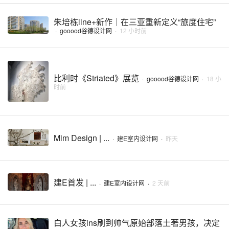
朱培栋line+新作｜在三亚重新定义“旅度住宅”
·
gooood谷德设计网
·
12 小时前
比利时《Striated》展览
·
gooood谷德设计网
·
18 小
时前
Mim Design | ...
·
建E室内设计网
·
昨天
建E首发 | ...
·
建E室内设计网
·
2 天前
白人女孩ins刷到帅气原始部落土著男孩，决定