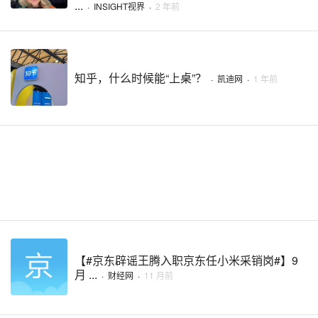
...
·
INSIGHT视界
·
2 年前
知乎，什么时候能“上桌”？
·
凯迪网
·
1 年前
【#京东辟谣王腾入职京东任小米采销岗#】9
月 ...
·
财经网
·
11 月前