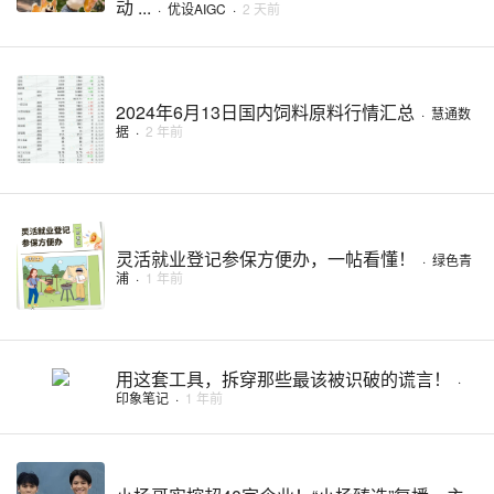
动 ...
·
优设AIGC
·
2 天前
2024年6月13日国内饲料原料行情汇总
·
慧通数
据
·
2 年前
灵活就业登记参保方便办，一帖看懂！
·
绿色青
浦
·
1 年前
用这套工具，拆穿那些最该被识破的谎言！
·
印象笔记
·
1 年前