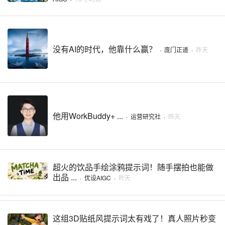
没有AI的时代，他靠什么赢？
·
庞门正道
·
昨天
他用WorkBuddy+ ...
·
运营研究社
·
昨天
超火的饮品手绘涂鸦提示词！随手摆拍也能做
出品 ...
·
优设AIGC
·
昨天
这组3D贴纸风提示词太有戏了！真人照片秒变