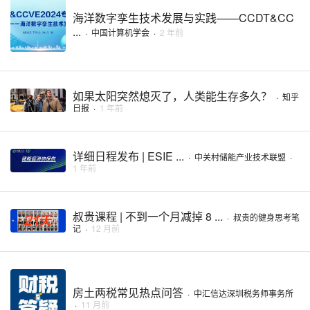
海洋数字孪生技术发展与实践——CCDT&CC
...
·
中国计算机学会
·
2 年前
如果太阳突然熄灭了，人类能生存多久？
·
知乎
日报
·
1 年前
详细日程发布 | ESIE ...
·
中关村储能产业技术联盟
·
1 年前
叔贵课程 | 不到一个月减掉 8 ...
·
叔贵的健身思考笔
记
·
12 月前
房土两税常见热点问答
·
中汇信达深圳税务师事务所
·
11 月前