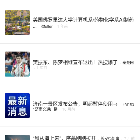
美国佛罗里达大学计算机系/药物化学系AI制药
...
·
微offer
·
1 年前
樊振东、陈梦相继宣布退出！热搜爆了
·
秦楚网
·
1 年前
济南一景区发布公告，明起暂停使用→
·
FM103
1济南交通广播
·
10 月前
“风从海上来”，序幕刚刚拉开
·
长安街知事
·
7 月前