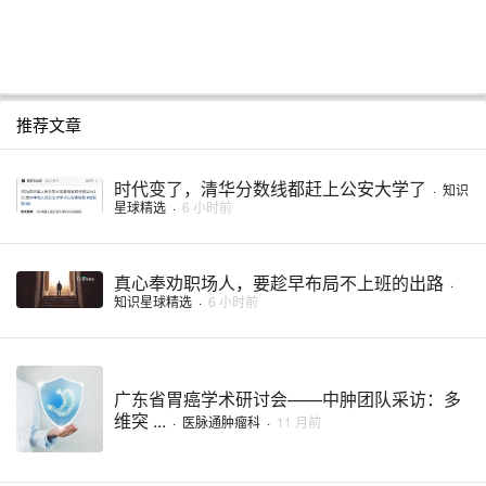
推荐文章
时代变了，清华分数线都赶上公安大学了
·
知识
星球精选
·
6 小时前
真心奉劝职场人，要趁早布局不上班的出路
·
知识星球精选
·
6 小时前
广东省胃癌学术研讨会——中肿团队采访：多
维突 ...
·
医脉通肿瘤科
·
11 月前