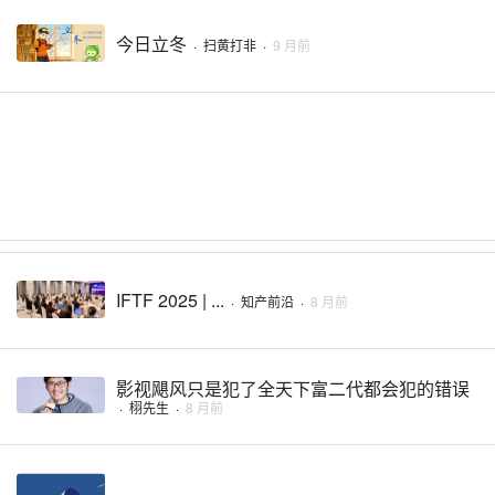
今日立冬
·
扫黄打非
·
9 月前
IFTF 2025 | ...
·
知产前沿
·
8 月前
影视飓风只是犯了全天下富二代都会犯的错误
·
栩先生
·
8 月前