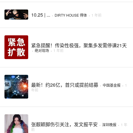
10.25 | ...
·
DIRTY HOUSE 得体
·
1 年前
紧急提醒！传染性极强，聚集多发需停课21天
·
绝对现场
·
1 年前
最新！约26亿，首只或提前结募
·
中国基金报
·
1
年前
张靓颖脚伤引关注，发文报平安
·
深圳晚报
·
1 年
前