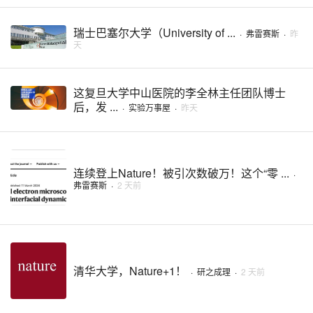
瑞士巴塞尔大学（University of ...
·
弗雷赛斯
·
昨
天
这复旦大学中山医院的李全林主任团队博士
后，发 ...
·
实验万事屋
·
昨天
连续登上Nature！被引次数破万！这个“零 ...
·
弗雷赛斯
·
2 天前
清华大学，Nature+1！
·
研之成理
·
2 天前