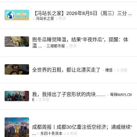
【冯站长之家】2026年8月5日（周三）三分 ...
·
冯站长之家
·
昨天
抱冬瓜睡觉降温，结果“半夜炸瓜”，提醒：体
温 ...
·
三湘都市报
·
昨天
全世界的丑鞋，都让北漂买走了
·
槽值
·
2 天前
救，我排出了子宫形状的肉块……
·
莓辣MAYLOV
E
·
2 天前
成都周报丨成都30亿重注低空经济；通威继续“
...
·
东四十条资本
·
2 年前