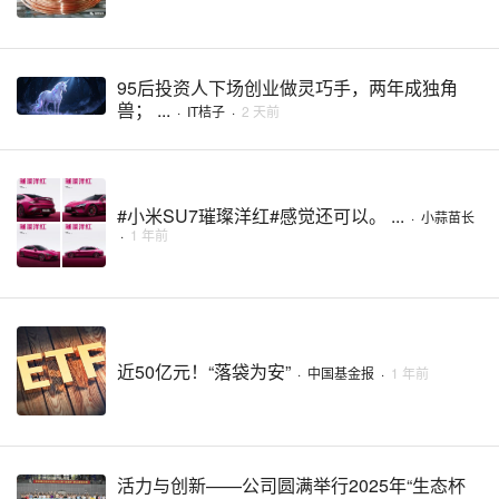
95后投资人下场创业做灵巧手，两年成独角
兽； ...
·
IT桔子
·
2 天前
#小米SU7璀璨洋红#感觉还可以。 ...
·
小蒜苗长
·
1 年前
近50亿元！“落袋为安”
·
中国基金报
·
1 年前
活力与创新——公司圆满举行2025年“生态杯