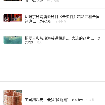
·
辽宁文旅
·
14 小时前
沈阳京剧院唐派剧目《未央宫》精彩亮相全国
经典 ...
·
辽宁文旅
·
16 小时前
把夏天和玻璃海装进相册......大连的这片 ...
·
辽
宁文旅
·
昨天
美国刮起史上最猛“抢铜潮”
·
融智有色
·
2 天前