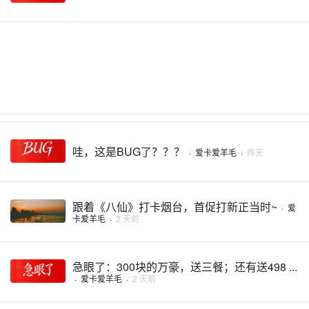
哇，这是BUG了？？？
·
爱卡爱羊毛
·
昨天
跟着《八仙》打卡烟台，首促打新正当时~
·
爱
卡爱羊毛
·
2 天前
急眼了：300块的万豪，送三餐；还有送498 ...
·
爱卡爱羊毛
·
2 天前