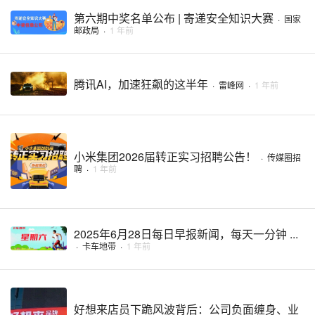
第六期中奖名单公布 | 寄递安全知识大赛
·
国家
邮政局
·
1 年前
腾讯AI，加速狂飙的这半年
·
雷峰网
·
1 年前
小米集团2026届转正实习招聘公告！
·
传媒圈招
聘
·
1 年前
2025年6月28日每日早报新闻，每天一分钟 ...
·
卡车地带
·
1 年前
好想来店员下跪风波背后：公司负面缠身、业