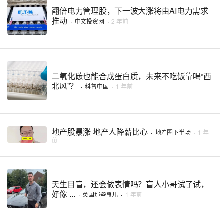
翻倍电力管理股，下一波大涨将由AI电力需求
推动
·
中文投资网
·
2 年前
二氧化碳也能合成蛋白质，未来不吃饭靠喝“西
北风”？
·
科普中国
·
1 年前
地产股暴涨 地产人降薪比心
·
地产圈下半场
·
1 年
前
天生目盲，还会做表情吗？盲人小哥试了试，
好像 ...
·
英国那些事儿
·
1 年前