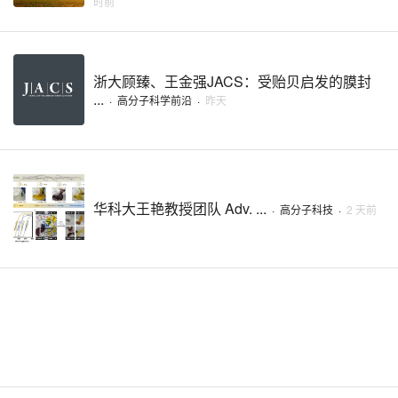
时前
浙大顾臻、王金强‌JACS：受贻贝启发的膜封
...
·
高分子科学前沿
·
昨天
华科大王艳教授团队 Adv. ...
·
高分子科技
·
2 天前