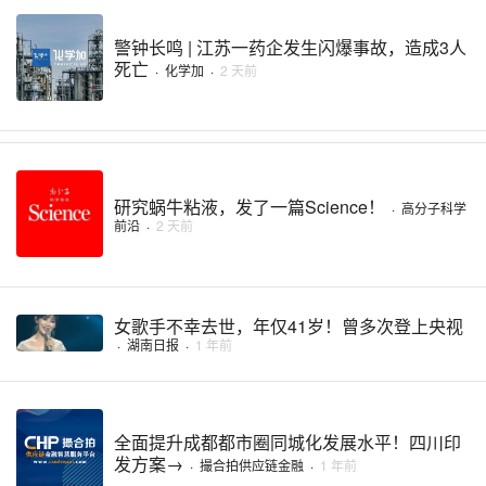
警钟长鸣 | 江苏一药企发生闪爆事故，造成3人
死亡
·
化学加
·
2 天前
研究蜗牛粘液，发了一篇Science！
·
高分子科学
前沿
·
2 天前
女歌手不幸去世，年仅41岁！曾多次登上央视
·
湖南日报
·
1 年前
全面提升成都都市圈同城化发展水平！四川印
发方案→
·
撮合拍供应链金融
·
1 年前