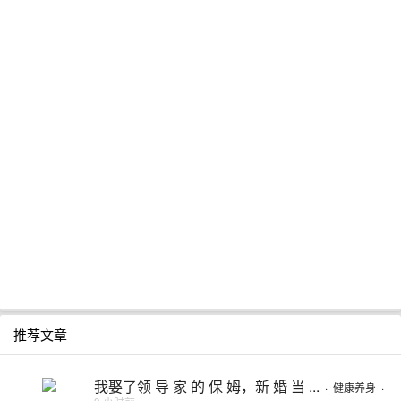
推荐文章
我娶了领 导 家 的 保 姆，新 婚 当 ...
·
健康养身
·