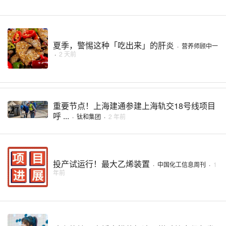
夏季，警惕这种「吃出来」的肝炎
·
营养师顾中一
·
2 天前
重要节点！上海建通参建上海轨交18号线项目
呼 ...
·
钛和集团
·
2 年前
投产试运行！最大乙烯装置
·
中国化工信息周刊
·
1
年前