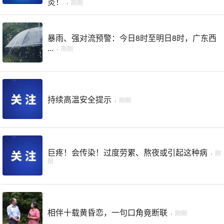
炎！
·
刚刚
暴雨、强对流预警：今日8时至明日8时，广东西
...
·
刚刚
持续高温安全提示
·
刚刚
巨疼！会传染！过度劳累、熬夜或引起这种病
·
刚
刚
相伴十载黄昏恋，一句口角竟断联
·
刚刚