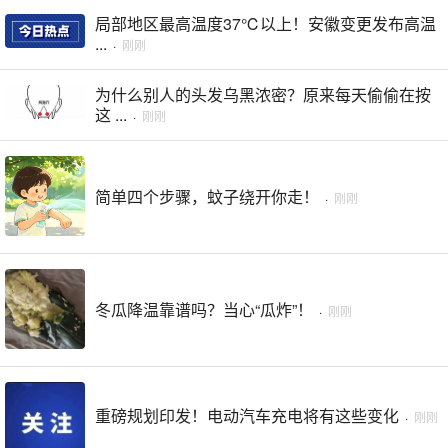
局部地区最高温度37℃以上！安徽变更发布高温
...
·
刚刚
为什么别人的头发乌黑浓密？原来每天偷偷在按
这 ...
·
刚刚
简单四个步骤，蚊子绕开你走！
·
刚刚
冬瓜降温靠谱吗？当心“瓜炸”！
·
刚刚
重磅规划印发！电动汽车充电将有这些变化
·
刚刚