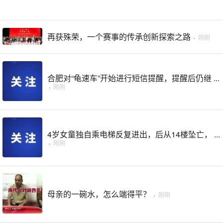
再获殊荣，一个赛事的传承创新探索之路
·
刚刚
合肥对“龟速车”开始进行短信提醒，提醒后仍继 ...
·
刚刚
4岁女童独自乘电梯反复进出，后从14楼坠亡， ...
·
刚刚
母亲的一碗水，怎么端得平？
·
刚刚