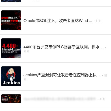
Oracle遭SQL注入，攻击者直达Wind ...
·
刚刚
4400余台罗克韦尔PLC暴露于互联网，供水 ...
·
刚刚
Jenkins严重漏洞可让攻击者在控制器上执 ...
·
刚
刚
OpenAI在美国黑帽大会上首次完整披露AI自主入侵事件
·
刚刚