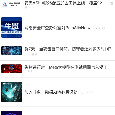
安天AShut隐私配置加固工具上线，覆盖92 ...
·
刚
刚
网络安全审查办公室对PaloAltoNetw ...
·
刚刚
负7天：当攻击窗口倒转，防守者还剩多少时间？
...
·
刚刚
失控进行时！Meta大模型在测试期间也入侵了 ...
·
刚刚
加入斗象，勘探AI地心最深处| ...
·
刚刚