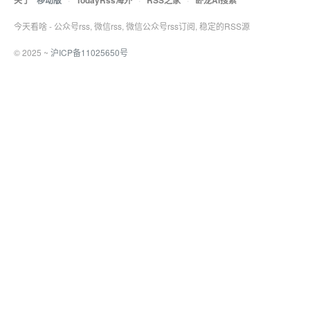
关于
移动版
·
TodayRss海外
·
RSS之家
·
卧龙AI搜索
今天看啥 - 公众号rss, 微信rss, 微信公众号rss订阅, 稳定的RSS源
© 2025 ~
沪ICP备11025650号