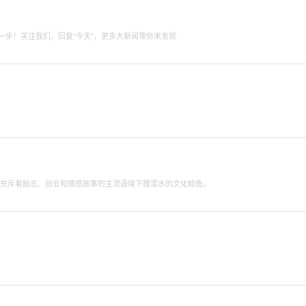
里更快一步！关注我们，回复“今天”，更多大新闻等你来发现
在充斥着励志、创业和情感故事的主流语境下搅混水的文化鲶鱼。