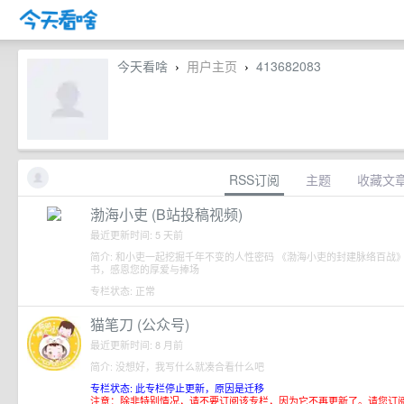
今天看啥
用户主页
413682083
›
›
RSS订阅
主题
收藏文
渤海小吏 (B站投稿视频)
最近更新时间: 5 天前
简介: 和小吏一起挖掘千年不变的人性密码 《渤海小吏的封建脉络百战
书，感恩您的厚爱与捧场
专栏状态: 正常
猫笔刀 (公众号)
最近更新时间: 8 月前
简介: 没想好，我写什么就凑合看什么吧
专栏状态: 此专栏停止更新，原因是迁移
注意：除非特别情况，请不要订阅该专栏，因为它不再更新了。请您订