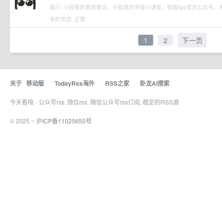
简介: 小蚂哥的景观笔记，小蚁君的手绘小课堂，蚂蚁tips官方公众号
专栏状态: 正常
1
2
下一页
关于
移动版
·
TodayRss海外
·
RSS之家
·
卧龙AI搜索
今天看啥 - 公众号rss, 微信rss, 微信公众号rss订阅, 稳定的RSS源
© 2025 ~
沪ICP备11025650号