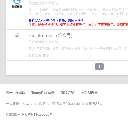
最近更新时间: 2 月前
简介: 白鲸出海，泛互联网出海服务平台，白鲸专注于具备互联网属性
用、游戏、电商、区块链、智能手机及硬件、旅游、网络文学、影视、
专栏状态: 此专栏停止更新，原因是迁移
注意：除非特别情况，请不要订阅该专栏，因为它不再更新了。请您订
BuildForever (公众号)
最近更新时间: 2 月前
简介: 不喜欢算法推荐，喜欢个人品味挑选。这里是产品经理东炜黄主
专栏状态: 正常
1
关于
移动版
·
TodayRss海外
·
RSS之家
·
卧龙AI搜索
今天看啥 - 公众号rss, 微信rss, 微信公众号rss订阅, 稳定的RSS源
© 2025 ~
沪ICP备11025650号