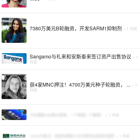
7380万美元B轮融资，开发SARM1抑制剂
·
1 月前
Sangamo与礼来和安斯泰来签订资产出售协议
·
1
月前
获4家MNC押注！4700万美元种子轮融资， ...
·
1
月前
今日港股18A两大惨案，一个新股一个解禁！
·
1 月前
14.61亿美元！海思科两款小分子新药达成海外授权
·
1 月前