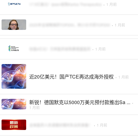
17.5亿美元！Ipsen收购Kartos Therapeutics
·
1 月前
2025年全球畅销药TOP200，附小分子药TOP200
·
1 月前
估值4亿元！万邦医药收购赛德盛医药
·
1 月前
近20亿美元！国产TCE再达成海外授权
·
1 月前
新锐！德国默克以5000万美元预付款推出Sa ...
·
1 月前
全体医药人员请做好随时失业的准备！
·
1 月前