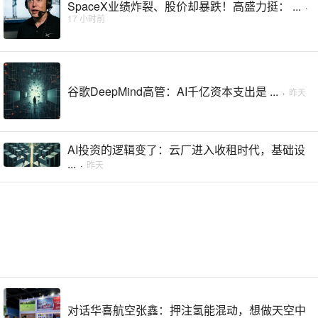
SpaceX业绩炸裂、股价却暴跌！高盛力挺： ...
·
17 小时前
谷歌DeepMind高管：AI千亿资本支出是 ...
·
昨天
AI投资的逻辑变了：云厂进入收租时代，基础设
...
·
昨天
对话华喜航空张鑫：押注氢能混动，想做天空中