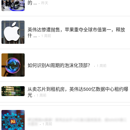
的 ...
·
昨天
英伟达惨遭抛售，苹果重夺全球市值第一，释放
什 ...
·
1 周前
如何识别AI周期的泡沫化顶部？
·
1 周前
从卖芯片到租机房，英伟达500亿数据中心租约曝
光
·
1 周前
押注韩国AI基建！英伟达出手10亿美元股权投资，成NAVER第三
大股东
·
1 周前