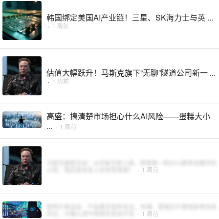
韩国绑定美国AI产业链！三星、SK海力士与英 ...
·
1 周前
估值大幅跃升！马斯克旗下“无聊”隧道公司新一 ...
·
1 周前
高盛：搞清楚市场担心什么AI风险——蛋糕大小
...
·
1 周前
马斯克最新访谈：AI可能灭绝人类，但就像一枚20%概率会爆炸的
火箭，我还是会坐上去享受旅程！
·
1 周前
英特尔电话会：产品需求前所未见，存储、逻辑芯片等短缺将持续
存在，大幅上调今明两年资本开支
·
1 周前