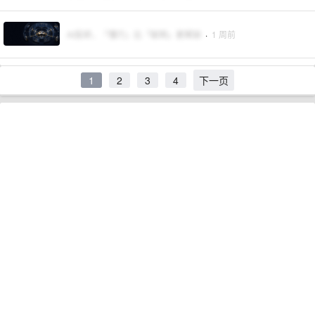
AI投研，「懂行」比「聪明」更稀缺
·
1 周前
1
2
3
4
下一页