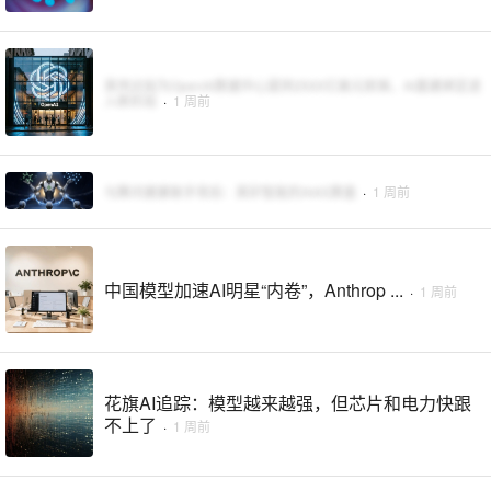
英伟达拟为OpenAI数据中心提供2500亿美元担保，AI基建绑定进
入新阶段
·
1 周前
与腾讯健康联手背后：英矽智能的AI4S算盘
·
1 周前
中国模型加速AI明星“内卷”，Anthrop ...
·
1 周前
花旗AI追踪：模型越来越强，但芯片和电力快跟
不上了
·
1 周前