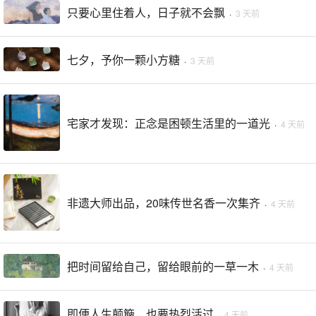
只要心里住着人，日子就不会飘
·
3 天前
七夕，予你一颗小方糖
·
3 天前
宅家才发现：正念是困顿生活里的一道光
·
4 天前
非遗大师出品，20味传世名香一次集齐
·
4 天前
把时间留给自己，留给眼前的一草一木
·
4 天前
即便人生颠簸，也要热烈活过
·
4 天前