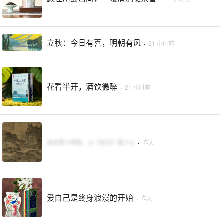
立秋：今日有喜，明朝有风
·
21 小时前
花看半开，酒饮微醉
·
21 小时前
读史使人明智，以《史记》看人心
·
昨天
爱自己是终身浪漫的开始
·
昨天