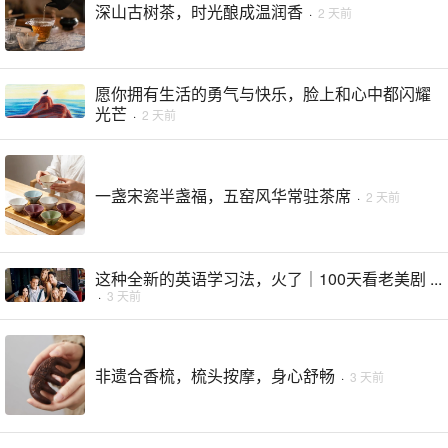
深山古树茶，时光酿成温润香
·
2 天前
愿你拥有生活的勇气与快乐，脸上和心中都闪耀
光芒
·
2 天前
一盏宋瓷半盏福，五窑风华常驻茶席
·
2 天前
这种全新的英语学习法，火了｜100天看老美剧 ...
·
3 天前
非遗合香梳，梳头按摩，身心舒畅
·
3 天前