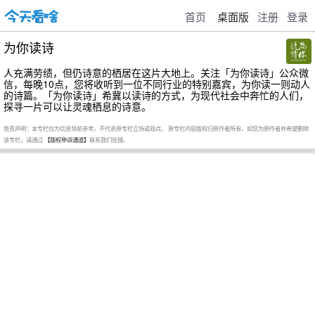
首页
桌面版
注册
登录
为你读诗
人充满劳绩，但仍诗意的栖居在这片大地上。关注「为你读诗」公众微
信，每晚10点，您将收听到一位不同行业的特别嘉宾，为你读一则动人
的诗篇。「为你读诗」希冀以读诗的方式，为现代社会中奔忙的人们，
探寻一片可以让灵魂栖息的诗意。
免责声明：本专栏仅为信息导航参考，不代表原专栏立场或观点。 原专栏内容版权归原作者所有，如您为原作者并希望删除
该专栏，请通过
【版权申诉通道】
联系我们处理。