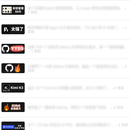
这个开源的 Skills 很有意思呀，让 Codex 帮你女票管理穿搭。
·
1 周前
很多神级开源 Agent 从它演化而来：77K Star 的 Pi 太强了。
·
1
周前
本周 TOP 17 排名的 GitHub 开源项目大盘点，第一个值得收藏。
·
1 周前
又搜罗了一大筐 GitHub 开源项目，最后一个挺值得关注的。
·
2
周前
盘点 18 个 Kimi K3 外网爆火的案例，太令人惊艳了。
·
2 周前
替你逛了一圈本周 GitHub，带回 6 个本周热门项目。
·
2 周前
这个 1 万 Star 的企业 AI 平台，真的能让业务用起来了。
·
2 周前