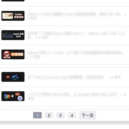
GitHub 上 9000 收藏的 Codex 皮肤定制神器，咸鱼上卖 199。
·
3 周前
终于有一个蒸馏 Apple 风格的 Skill 了，GitHub 上有 10.5K 人点
赞。
·
3 周前
GitHub 狂揽 21.7K Star！这个国产开源神器解救你裸奔的网站。
·
3 周前
这个 Skill 让 Claude Code 看懂视频，还挺实用的。
·
3 周前
1.3 万人点赞的 GitHub 项目，让 AI Agent 操作 Office 文件。
·
3
周前
1
2
3
4
下一页