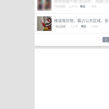
秩序巡查不是“走过场”，而是“过
物业观察
·
公众号
·
· 1 周前 ·
物业
楼道堆杂物、霸占公共区域，拒
·
公众号
·
· 1 周前 ·
物业
物业观察
1