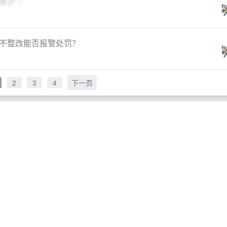
筛子” ！
不整改能否报警处罚？
2
3
4
下一页