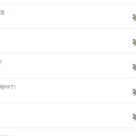
问答
？
用PPT！