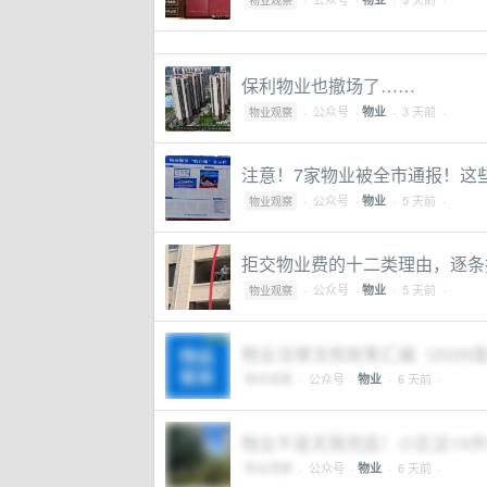
物业观察
保利物业也撤场了……
·
公众号
·
· 3 天前 ·
物业
物业观察
注意！7家物业被全市通报！这些
·
公众号
·
· 5 天前 ·
物业
物业观察
拒交物业费的十二类理由，逐条
·
公众号
·
· 5 天前 ·
物业
物业观察
物业法律法规政策汇编（2026
物业观察
·
公众号
·
· 6 天前 ·
物业
物业不是无限兜底！小区这15
物业观察
·
公众号
·
· 6 天前 ·
物业