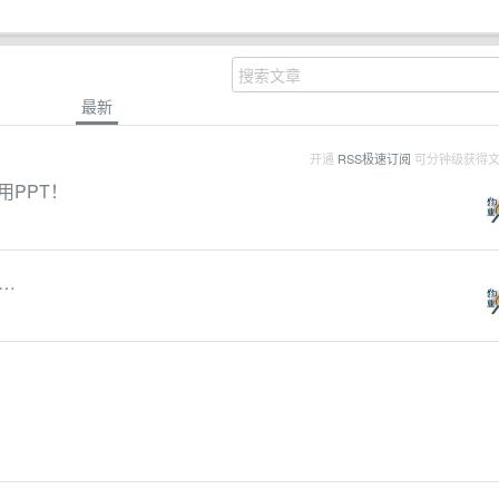
最新
开通
RSS极速订阅
可分钟级获得
用PPT！
…