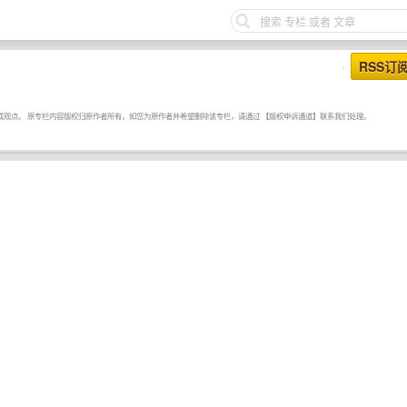
RSS订
•
或观点。 原专栏内容版权归原作者所有，如您为原作者并希望删除该专栏，请通过
【版权申诉通道】
联系我们处理。