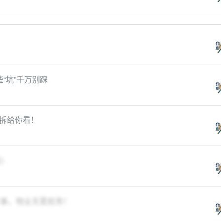
“坑”千万别踩
拆给你看！
版）
件事，物业无需担责！