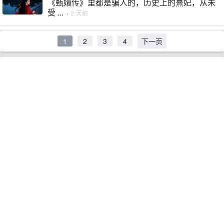
《甄嬛传》里都是骗人的，历史上的熹妃，从未
受 ...
·
2 天前
1
2
3
4
下一页