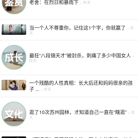
老舍：在烈日和暴雨下
·
昨天
当一个人不尊重你，记住这1个字，你就赢了
·
昨
天
最狂“八段锦天才”被封杀，刺痛了多少中国女人
·
昨天
一个残酷的人性真相：长大后还和妈妈很亲的孩
子 ...
·
昨天
逛了10次苏州园林，才知道自己一直在“瞎逛”
·
昨
天