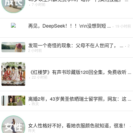
·
7 小时前
再见，DeepSeek！！！\n\n没想到短 ...
·
19 小时前
发现一个奇怪的现象：父母不在人世间了， ...
·
2
2 小时前
《红楼梦》有声书珍藏版120回全集，免费收听 ...
·
22 小时前
离婚2年，43岁黄圣依晒瑞士留学照，网友：这 ...
·
昨天
女人性格好不好，看她衣服颜色就知道，很准！
·
昨天