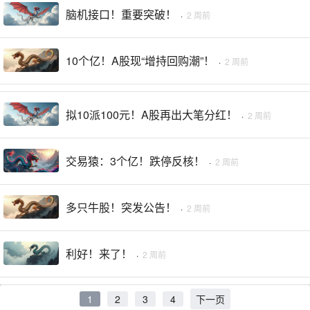
脑机接口！重要突破！
·
2 周前
10个亿！A股现“增持回购潮”！
·
2 周前
拟10派100元！A股再出大笔分红！
·
2 周前
交易猿：3个亿！跌停反核！
·
2 周前
多只牛股！突发公告！
·
2 周前
利好！来了！
·
2 周前
1
2
3
4
下一页