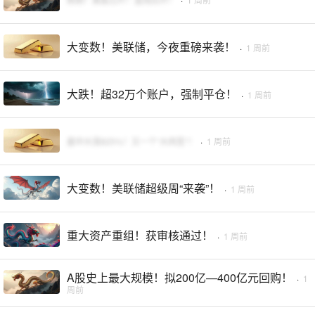
大变数！美联储，今夜重磅来袭！
·
1 周前
大跌！超32万个账户，强制平仓！
·
1 周前
盘中大涨825%！又一个“大肉签”！
·
1 周前
大变数！美联储超级周“来袭”！
·
1 周前
重大资产重组！获审核通过！
·
1 周前
A股史上最大规模！拟200亿—400亿元回购！
·
1
周前