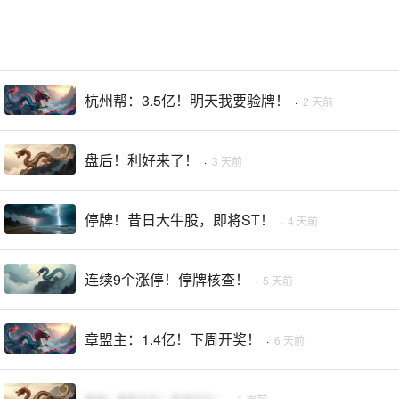
杭州帮：3.5亿！明天我要验牌！
·
2 天前
盘后！利好来了！
·
3 天前
停牌！昔日大牛股，即将ST！
·
4 天前
连续9个涨停！停牌核查！
·
5 天前
章盟主：1.4亿！下周开奖！
·
6 天前
刚刚！美股芯片！直线拉升！
·
1 周前