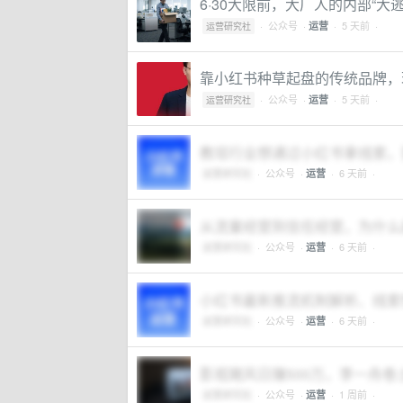
6·30大限前，大厂人的内部“大逃
·
公众号
·
· 5 天前 ·
运营
运营研究社
靠小红书种草起盘的传统品牌，
·
公众号
·
· 5 天前 ·
运营
运营研究社
教培行业想通过小红书拿线索，
运营研究社
·
公众号
·
· 6 天前 ·
运营
从流量经营到信任经营，为什么
运营研究社
·
公众号
·
· 6 天前 ·
运营
小红书最新推流机制解析、线索性笔
运营研究社
·
公众号
·
· 6 天前 ·
运营
影视飓风日赚500万，李一舟卷土
运营研究社
·
公众号
·
· 1 周前 ·
运营