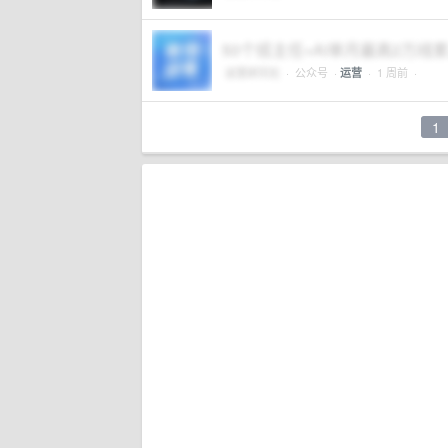
50个班主任+AI单月最高2万
运营研究社
·
公众号
·
· 1 周前 ·
运营
1