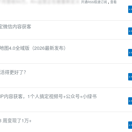
4个月营收50万，AI+运营正在被重新定义
,
开通RSS极速订阅
查看
an搞定微信内容获客
图4.0全域版（2026最新发布）
束活得更好了？
ian做轻IP内容获客，1个人搞定视频号+公众号+小绿书
l，3 周变现了1万+