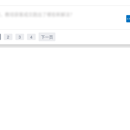
线索，教培获客成交跑出了哪些新解法？
2
3
4
下一页