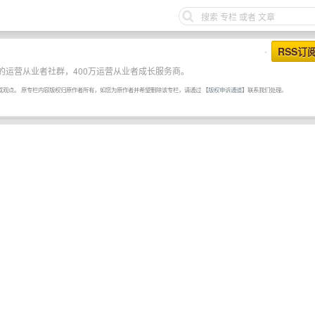
RSS订
•
的运营从业者社群，400万运营从业者成长服务商。
或观点。 原专栏内容版权归原作者所有，如您为原作者并希望删除该专栏，请通过
【版权申诉通道】
联系我们处理。