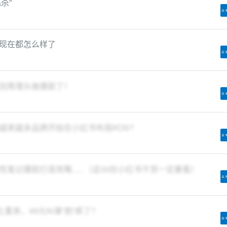
杀”
现在都怎么样了
别再埋头做爆款了！
越来越多品牌开始在小红书布局KOS?
记爆款打造攻略......（这30份小红书干货一定要看）
重来，49元AI课“割”疯了？