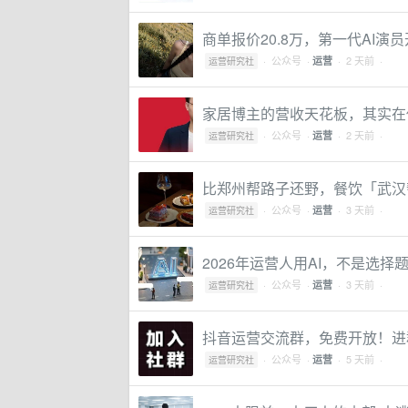
商单报价20.8万，第一代AI演
·
公众号
·
· 2 天前 ·
运营
运营研究社
家居博主的营收天花板，其实在
·
公众号
·
· 2 天前 ·
运营
运营研究社
比郑州帮路子还野，餐饮「武汉
·
公众号
·
· 3 天前 ·
运营
运营研究社
2026年运营人用AI，不是选择
·
公众号
·
· 3 天前 ·
运营
运营研究社
抖音运营交流群，免费开放！进
·
公众号
·
· 5 天前 ·
运营
运营研究社