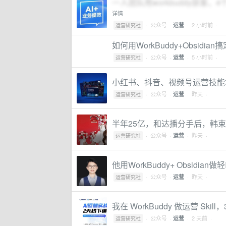
一人团队用workbuddy获客，
详情
·
公众号
·
· 2 小时前 ·
运营
运营研究社
如何用WorkBuddy+Obsidi
·
公众号
·
· 5 小时前 ·
运营
运营研究社
小红书、抖音、视频号运营技能地
·
公众号
·
· 昨天 ·
运营
运营研究社
半年25亿，和达播分手后，韩
·
公众号
·
· 昨天 ·
运营
运营研究社
他用WorkBuddy+ Obsid
·
公众号
·
· 昨天 ·
运营
运营研究社
我在 WorkBuddy 做运营 Skil
·
公众号
·
· 2 天前 ·
运营
运营研究社