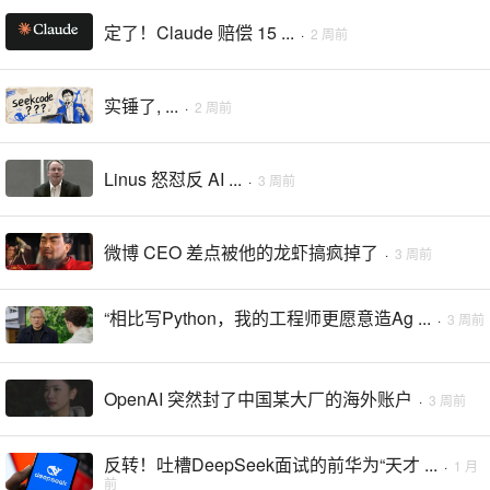
定了！Claude 赔偿 15 ...
·
2 周前
实锤了, ...
·
2 周前
Linus 怒怼反 AI ...
·
3 周前
微博 CEO 差点被他的龙虾搞疯掉了
·
3 周前
“相比写Python，我的工程师更愿意造Ag ...
·
3 周前
OpenAI 突然封了中国某大厂的海外账户
·
3 周前
反转！吐槽DeepSeek面试的前华为“天才 ...
·
1 月
前