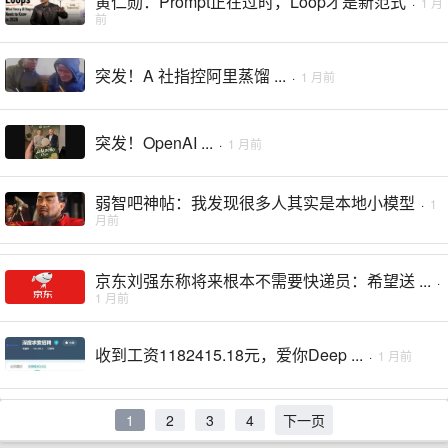
黄仁勋：Prompt正在过时，Loop才是新范式
·
1 月
前
突发！A 社指控阿里蒸馏 ...
·
1 月前
突发！OpenAI ...
·
1 月前
弱智吧神帖：我发现很多人其实是本地小模型
·
1
月前
京东刘强东称将来根本不需要快递员：希望送 ...
·
1 月前
收到工资1182415.18元，爱你Deep ...
·
1 月前
1
2
3
4
下一页