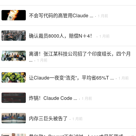
不会写代码的高管用Claude ...
·
1 月前
确认裁员8000人，赔偿N＋4！
·
1 月前
离谱！张江某科技公司招了个印度组长，四个月
...
·
1 月前
让Claude一夜变“浩克”，平均省65%T ...
·
1 月前
炸锅！Claude Code ...
·
1 月前
内存三巨头被告了
·
1 月前