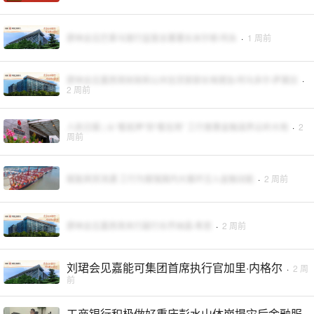
廖林会见巴拿马银行监管总署署长米尔顿·阿永
·
1 周前
廖林会见墨西哥财政和公共信贷部部长埃德加·阿马多尔·萨莫拉
·
2 周前
人民日报 | 从“看抵押”到“看信用” 工行普惠金融滋养云岭大地
·
2
周前
赋能商贸流通 工行为做强国内大循环注入金融动能
·
2 周前
廖林会见墨西哥央行副行长乔纳森·希思
·
2 周前
刘珺会见嘉能可集团首席执行官加里·内格尔
·
2 周
前
工商银行积极做好重庆彭水山体崩塌灾后金融服