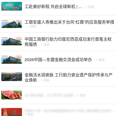
工赴美好新程 共启全球新机 | ...
·
1 周前
工银安盛人寿推出关于台风“红霞”的应急服务举措
·
1 周前
中国工商银行助力印度尼西亚成功发行首笔主权
熊猫债
·
1 周前
2026中国—东盟金融交流会成功举办
·
1 周前
金融活水润瓷脉 工行助力瓷业遗产保护传承与产
业焕新
·
1 周前
这个夏天的甜，工行“贷”到了瓜田里
·
1 周前
您预约了吗？北京中轴线金银纪念币工行线上预约抽签正在进行
·
1 周前