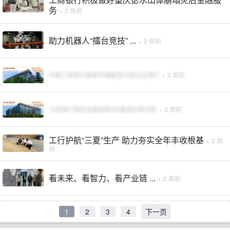
务
·
2 周前
助力机器人“擂台竞技” ...
·
2 周前
中国工商银行蝉联中国最佳大型企业银行
·
2 周前
工商银行落地全国首单DR基准利率贷款
·
2 周前
工行护航“三夏”生产 助力夯实全年丰收根基
·
2 周
前
看未来、看智力、看产业链 ...
·
2 周前
1
2
3
4
下一页