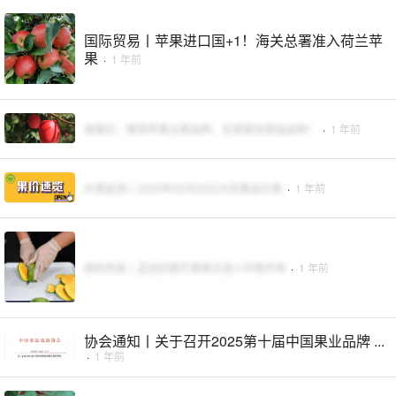
国际贸易丨苹果进口国+1！海关总署准入荷兰苹
果
·
1 年前
瑞香红：晚熟苹果主栽品种，无袋栽培首选品种！
·
1 年前
价格监测丨2025年05月30日大宗果品价格
·
1 年前
国际贸易丨孟加拉国芒果首次进入中国市场
·
1 年前
协会通知丨关于召开2025第十届中国果业品牌 ...
·
1 年前