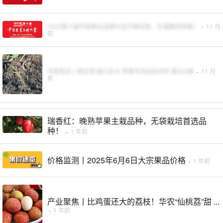
2025第十届中国果业品牌大会开幕在即，交通路线攻略！
·
11 月
前
专家视点丨微生物 威力巨大 苹果市场动态评析 第253期
·
11 月
前
瑞香红：晚熟苹果主栽品种，无袋栽培首选品
种！
·
1 年前
价格监测丨2025年6月6日大宗果品价格
·
1 年前
产业聚焦丨比鸡蛋还大的荔枝！华农“仙桃荔”甜 ...
·
1 年前