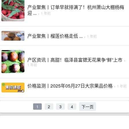
产业聚焦丨订单早就排满了！杭州萧山大棚杨梅
迎 ...
·
1 年前
产业聚焦丨榴莲价格走低 ...
·
1 年前
产区资讯丨高甜！临泽县富锶无花果争“鲜”上市
·
1 年前
价格监测丨2025年05月27日大宗果品价格
·
1 年前
1
2
3
4
下一页