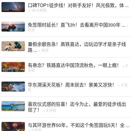
口碑TOP1徒步线！对新手友好！风光极致，体 ...
·
18 小时前
免签限时延长！直飞3h！去看离开中国300年 ...
·
昨天
暑假余额告急！高铁直达，边玩边学才是亲子线
路 ...
·
昨天
有悬念？铁路直达中国顶流秋色，一眼上瘾！
·
2
天前
华东溯溪天花板！周末就去！景美又凉快！
·
2 天
前
喜欢仪式感的狂喜！迄今为止，最爱的徒步线出
现了！
·
3 天前
与其环游世界50年，不如这个免签国玩5天！全 ...
·
3 天前