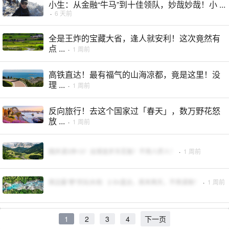
小生：从金融“牛马”到十佳领队，妙哉妙哉！小 ...
·
6 天前
全是王炸的宝藏大省，逢人就安利！这次竟然有
点 ...
·
1 周前
高铁直达！最有福气的山海凉都，竟是这里！没
理 ...
·
1 周前
反向旅行！去这个国家过「春天」，数万野花怒
放 ...
·
1 周前
国庆请3休13！出境徒步天花板！不用人挤人！
·
1 周前
周边最“野”的玩水线：2.5h直达，周末两天，不用请假！
·
1 周前
1
2
3
4
下一页