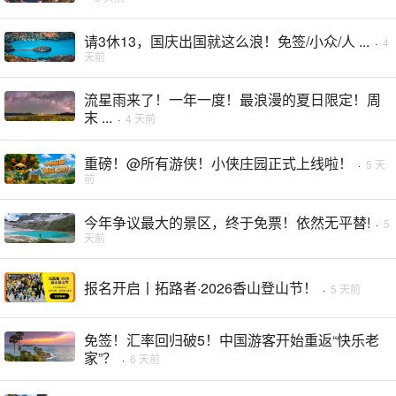
请3休13，国庆出国就这么浪！免签/小众/人 ...
·
4
天前
流星雨来了！一年一度！最浪漫的夏日限定！周
末 ...
·
4 天前
重磅！@所有游侠！小侠庄园正式上线啦！
·
5 天
前
今年争议最大的景区，终于免票！依然无平替!
·
5
天前
报名开启丨拓路者·2026香山登山节！
·
5 天前
免签！汇率回归破5！中国游客开始重返“快乐老
家”？
·
6 天前