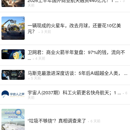
2026上半年国外商业航天融资440亿元！T ...
·
3
天前
一辆现成的火星车，改去月球，还要花10亿美
元？
·
3 天前
卫网君：商业火箭半年复盘：97%的钱，流向不
...
·
4 天前
马斯克最激进深度访谈：5年后AI超越全人类， ...
·
5 天前
宇宙人(2037期）科工火箭更名快舟航天；1 ...
·
6
天前
“垃圾不够烧”？真相调查来了
·
6 天前