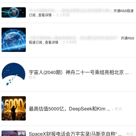
不允许躺着收钱——星链自营移动业务的底牌与野心
开通RSS极速
,
·
3 小时前
订阅
查看详情
卫星互联网纳入基础资源体系，商业模式如何形成闭环？
开通RSS
,
·
3 小时前
极速订阅
查看详情
宇宙人(2040期）神舟二十一号乘组亮相北京 ...
·
昨天
最高估值5000亿，DeepSeek和Kim ...
·
昨天
SpaceX财报电话会万字实录|马斯克自称“ ...
·
昨天