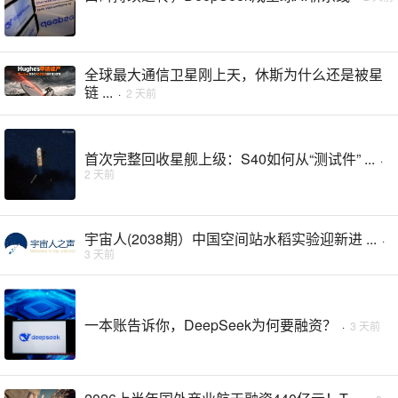
全球最大通信卫星刚上天，休斯为什么还是被星
链 ...
·
2 天前
首次完整回收星舰上级：S40如何从“测试件” ...
·
2 天前
宇宙人(2038期）中国空间站水稻实验迎新进 ...
·
3 天前
一本账告诉你，DeepSeek为何要融资？
·
3 天前