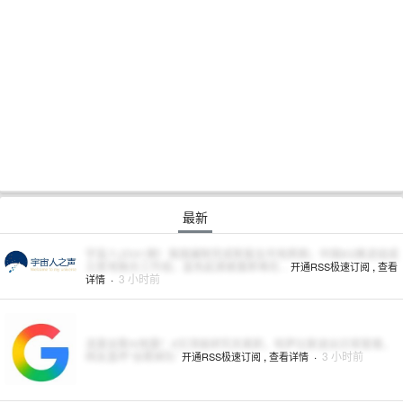
最新
宇宙人(2041期）我国编制完成新版全月地质图；中国6G推进组成
立星地融合工作组；蓝色起源披露新格伦...
,
开通RSS极速订阅
查看
·
3 小时前
详情
凌晨谷歌AI地震！4位顶级研究员离职，哈萨比斯退出日常管理，
网友直呼“谷歌掉队”
,
·
3 小时前
开通RSS极速订阅
查看详情