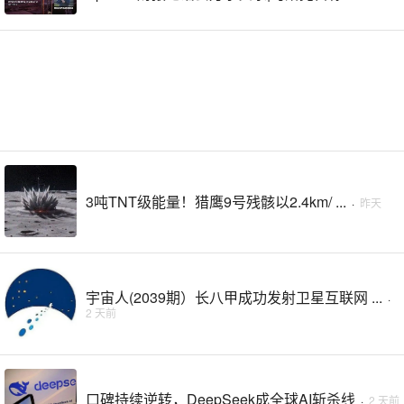
3吨TNT级能量！猎鹰9号残骸以2.4km/ ...
·
昨天
宇宙人(2039期）长八甲成功发射卫星互联网 ...
·
2 天前
口碑持续逆转，DeepSeek成全球AI斩杀线
·
2 天前