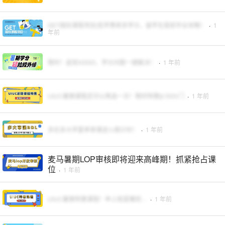
GET国际课程项目|低学费修多学分，留学生提前毕业攻略！
·
1
年前
限时！返现¥2000，学分问题一键解决！
·
1 年前
UIUC暑期课程还可以再选一次！限时特惠$1500/门
·
1 年前
多伦多大学夏季审课进入倒计时！
·
1 年前
麦马暑期LOP审核即将迎来高峰期！抓紧抢占课
位
·
1 年前
UIUC暑期特惠课程！申上就是赚到…
·
1 年前