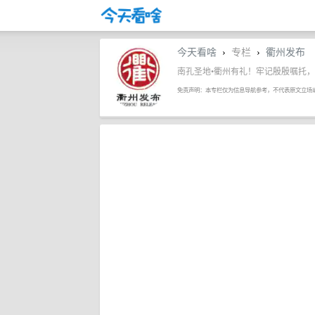
今天看啥
专栏
衢州发布
›
›
南孔圣地•衢州有礼！牢记殷殷嘱托
免责声明：本专栏仅为信息导航参考，不代表原文立场