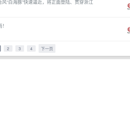
台风“白海豚”快速逼近，将正面登陆、贯穿浙江
雨！
2
3
4
下一页