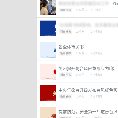
高屹检查台风防御应对工作
开通R
·
公众号
·
· 1小时前 ·
衢州发布
“白海豚”持续影响，狂风暴雨
·
公众号
·
· 2 小时前 ·
衢州发布
告全体市民书
·
公众号
·
· 4 小时前 ·
衢州发布
衢州提升防台风应急响应为Ⅰ级
·
公众号
·
· 4 小时前 ·
衢州发布
中央气象台升级发布台风红色预
·
公众号
·
· 6 小时前 ·
衢州发布
提前防范，安全第一！这份台风
·
公众号
·
· 6 小时前 ·