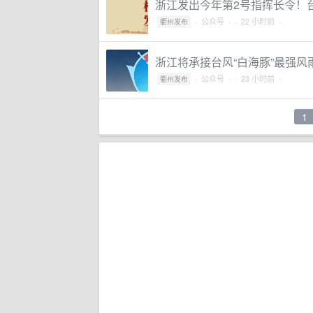
浙江发出今年第2号指挥长令！
·
公众号
·
· 22 小时前 ·
衢州发布
浙江将承接台风“白海豚”最强风
·
公众号
·
· 23 小时前 ·
衢州发布
1