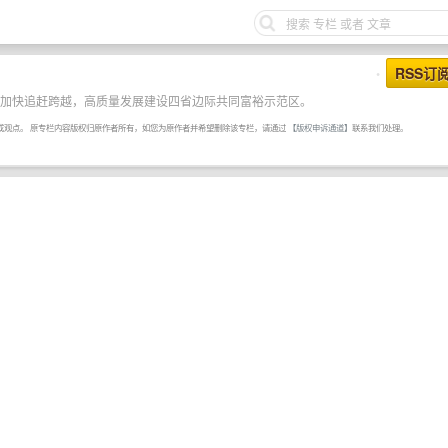
RSS订
•
，加快追赶跨越，高质量发展建设四省边际共同富裕示范区。
或观点。 原专栏内容版权归原作者所有，如您为原作者并希望删除该专栏，请通过
【版权申诉通道】
联系我们处理。