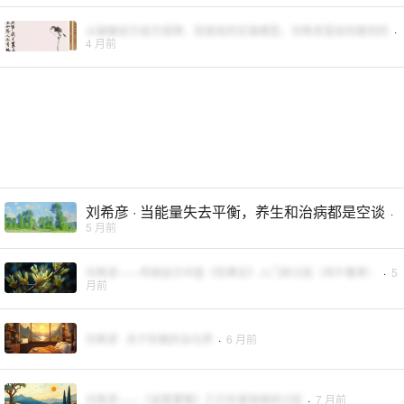
从破解经方组方规律，到高效的实操模型，刘希彦是如何做到的
·
4 月前
刘希彦 · 当能量失去平衡，养生和治病都是空谈
·
5 月前
刘希彦——传统经方中医《伤寒论》入门研讨班（丙午春季）
·
5
月前
刘希彦 · 关于失眠的治与养
·
6 月前
刘希彦——《金匮要略》乙巳年度网络研讨班
·
7 月前