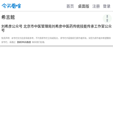
首页
桌面版
注册
登录
希言館
刘希彦公众号 北京市中医管理局刘希彦中医药传统技能传承工作室公众
号
免责声明：本专栏仅为信息导航参考，不代表原专栏立场或观点。 原专栏内容版权归原作者所有，如您为原作者并希望删除
该专栏，请通过
【版权申诉通道】
联系我们处理。