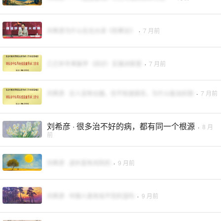
刘希彦为什么在北大讲《伤寒论》
·
7 月前
乙巳年冬季脉学（四诊）实操训练营
·
7 月前
刘希彦 · 古人没有仪器，也不知道病名，为什么能治好病
·
7 月前
刘希彦 · 很多治不好的病，都有同一个根源
·
8 月
前
刘希彦 · 进补是有风险的
·
9 月前
刘希彦 · 中国人真有祛不完的湿吗
·
9 月前