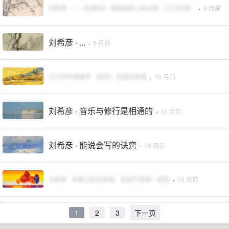
刘希彦——《伤寒论》零基础线上研讨班（乙巳冬季）
·
9 月前
刘希彦 · ...
·
9 月前
乙巳年秋季脉学（四诊）实操训练营
·
10 月前
刘希彦 · 音乐与修行是相通的
·
10 月前
刘希彦 · 能说会写的诀窍
·
10 月前
刘希彦 · 多事之秋也多病，秋燥不是唯一原因
·
10 月前
1
2
3
下一页