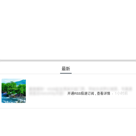
最新
暑期爆款！¥508起含溯溪乐园门票，带娃住进梦幻城堡，专属通
道直达HelloKitty乐园！
,
·
1小时前
开通RSS极速订阅
查看详情