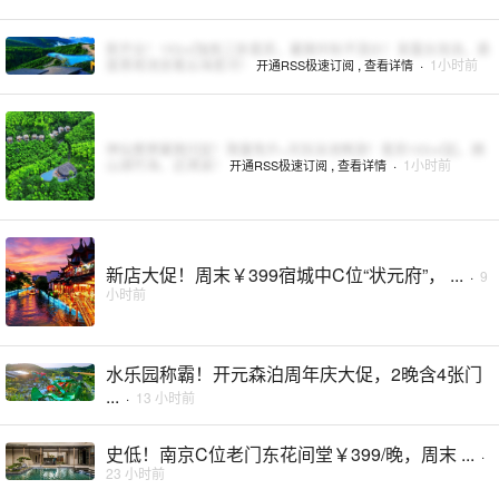
新开业！150㎡独栋三卧套房，暑期中秋不涨价！享露台泡池，悬
崖景观池坐看云海星河！
,
·
1小时前
开通RSS极速订阅
查看详情
神仙奢牌暑期闪促！限量免升+天际泳池畅游！客房100㎡起，拥
山湖竹海，近溯溪！
,
·
1小时前
开通RSS极速订阅
查看详情
新店大促！周末￥399宿城中C位“状元府”， ...
·
9
小时前
水乐园称霸！开元森泊周年庆大促，2晚含4张门
...
·
13 小时前
史低！南京C位老门东花间堂￥399/晚，周末 ...
·
23 小时前