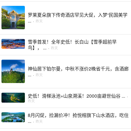
罗莱夏朵旗下传奇酒店罕见大促，入梦“民国美学
...
·
昨天
雪季首发！全年史低！长白山【雪季超前早
鸟】， ...
·
昨天
神仙居下铂尔曼，中秋不涨价2晚省千元，含酒廊
...
·
昨天
史低！滑梯泳池+山泉溯溪！2000亩避世仙谷 ...
·
昨天
8月闪促，捡漏价冲！抢悦榕旗下山水酒店，吃住
...
·
昨天