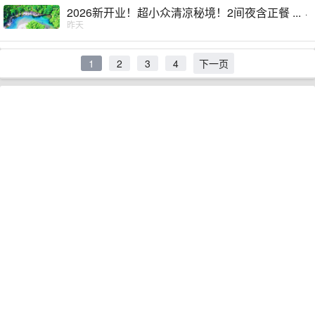
2026新开业！超小众清凉秘境！2间夜含正餐 ...
·
昨天
1
2
3
4
下一页