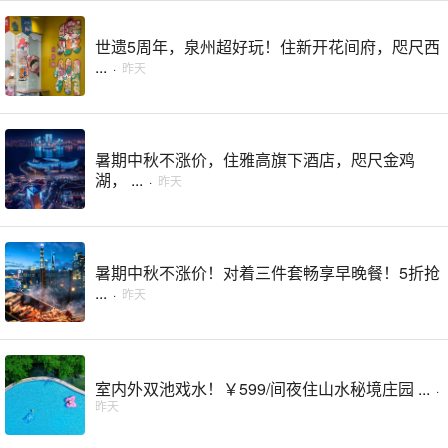
世遗5周年，泉州超好玩！住新开花间府，咫尺西
...
·
昨天
暑期中秋不涨价，住雅高旗下酒店，咫尺金鸡
湖， ...
·
昨天
暑期中秋不涨价！对着三件套畅享早晚餐！5折抢
...
·
昨天
室内外双池戏水！￥599/间夜住山水秘境庄园 ...
·
昨天