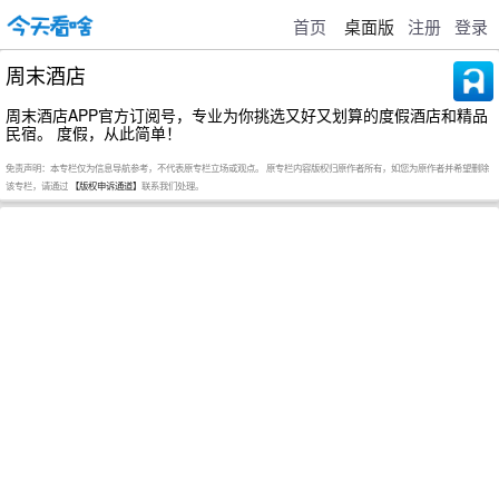
首页
桌面版
注册
登录
周末酒店
周末酒店APP官方订阅号，专业为你挑选又好又划算的度假酒店和精品
民宿。 度假，从此简单！
免责声明：本专栏仅为信息导航参考，不代表原专栏立场或观点。 原专栏内容版权归原作者所有，如您为原作者并希望删除
该专栏，请通过
【版权申诉通道】
联系我们处理。