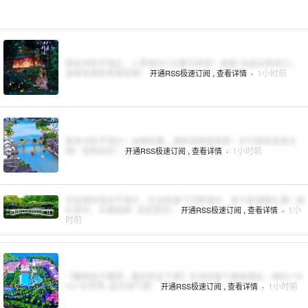
周末中秋不涨价，入梦城中C位奢华府邸！地铁1站直达新街口，
金陵至美秋季提前囤！
,
·
1小时前
开通RSS极速订阅
查看详情
周末中秋不涨价！亲朋欢聚，湖畔烧烤超惬意！步行即朱家角古
镇！宠物友好！
,
·
1小时前
开通RSS极速订阅
查看详情
中秋国庆周末不涨价，住洲际旗下河畔酒店，享行政酒廊礼遇！网
红夜市、古镇园林...说走就走！
,
·
1小
开通RSS极速订阅
查看详情
时前
【暑期亲子爆款，最后机会下单】住洲际旗下度假酒店，嗨玩170
0m²水世界+室内淘气堡！
,
·
1小时前
开通RSS极速订阅
查看详情