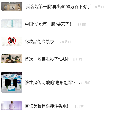
“美容院第一股”再出4000万吞下对手
·
8 月前
中国“防脱第一股”要来了！
·
8 月前
化妆品彻底禁汞！
·
8 月前
首次！欧莱雅投了“LAN”
·
8 月前
谁才是传明酸的“隐形冠军”？
·
8 月前
百亿美妆巨头押注香水！
·
8 月前