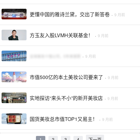
更懂中国的雅诗兰黛，交出了新答卷
·
9 月前
方玉友入股LVMH关联基金！
·
9 月前
全球美妆十强公司，5年来首跌
·
9 月前
市值500亿的本土美妆公司要来了
·
9 月前
实地探访“来头不小”的新开美妆店
·
9 月前
国货美妆总市值TOP1又易主！
·
9 月前
1
2
3
4
下一页