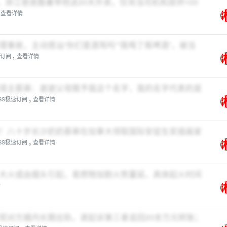
”，浙江爸爸酷暑带他送20天外卖，仅充当司机和提供100
,
查看详情
事故，主动搭讪“你们查酒驾吗”“我喝了瓶啤酒”，被当
,
速订阅
查看详情
得主蔡皋：谢谢父母赐予我这个名字，我的名字代表的是
,
SS极速订阅
查看详情
！八十岁长沙奶奶蔡皋在加拿大领取国际安徒生奖插画家
,
SS极速订阅
查看详情
大火或由烟头引起，易燃物加剧火势蔓延，具体起火时间
情
现对方婚内长期出轨，遂起诉第三者追回20余万元转账；