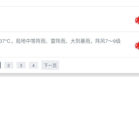
37℃，局地中等阵雨、雷阵雨、大到暴雨，阵风7～9级
2
3
4
下一页