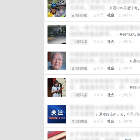
因14岁儿子说“大不了去送外卖
元资金，其他均...
开通RSS极速订阅
·
公众号
·
· 2 小时前 ·
社会
三湘都市报
浙江一男子在加油站围观交警处理
场控制并查出醉驾，...
开通RSS极
·
公众号
·
· 2 小时前 ·
社会
三湘都市报
中国首位国际安徒生奖插画家奖
低处的生命，因为爱才让...
开通R
·
公众号
·
· 2 小时前 ·
社会
三湘都市报
五岁那根木炭条画到了世界之巅
奖：真诚漫长的坚守，终...
开通R
·
公众号
·
· 2 小时前 ·
社会
三湘都市报
香港宏福苑火灾最终调查报告：
已无法查明
,
开通RSS极速订阅
查看详
·
公众号
·
· 2 小时前 ·
社会
三湘都市报
女子与知名男主持人离婚后才发