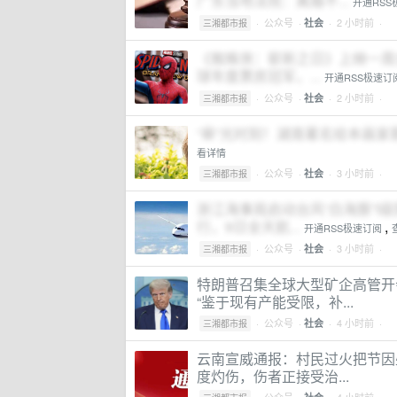
广东当地法院：离婚不...
开通RSS
·
公众号
·
· 2 小时前 ·
社会
三湘都市报
《蜘蛛侠：崭新之日》上映一周全
球年度票房冠军，...
开通RSS极速订
·
公众号
·
· 2 小时前 ·
社会
三湘都市报
“皋”光时刻！湖南著名绘本画
看详情
·
公众号
·
· 3 小时前 ·
社会
三湘都市报
浙江海事局启动台风“白海豚”I
行，9日全天航...
,
开通RSS极速订阅
·
公众号
·
· 3 小时前 ·
社会
三湘都市报
特朗普召集全球大型矿企高管开
“鉴于现有产能受限，补...
·
公众号
·
· 4 小时前 ·
社会
三湘都市报
云南宣威通报：村民过火把节因
度灼伤，伤者正接受治...