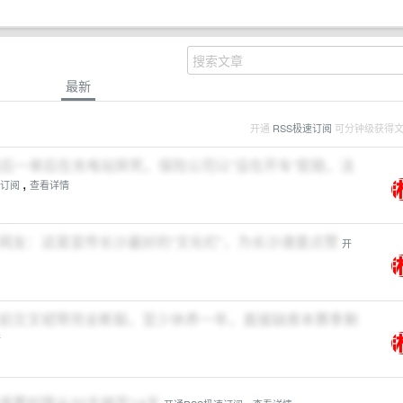
最新
开通
RSS极速订阅
可分钟级获得
最后一单后在充电站猝死，保险公司以“没在开车”拒赔，法
,
速订阅
查看详情
网友：这是宣传长沙最好的“文化栏”，为长沙速度点赞
开
前交叉韧带完全断裂，至少休养一年，直接缺席本赛季剩
情
票时限从30天缩至14天
,