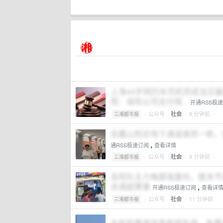
上海44岁网约车司机完成当日
院：保险公司支付保...
开通RSS极
·
公众号
·
· 9 分钟前 ·
社会
三湘都市报
岳麓山附近地下通道焕然一新，
,
通RSS极速订阅
查看详情
·
公众号
·
· 9 分钟前 ·
社会
三湘都市报
岳阳队主力梅碧瑞重伤，膝关节
余湘超赛事
,
开通RSS极速订阅
查看详
·
公众号
·
· 11 分钟前 ·
社会
三湘都市报
东航机票退改签新规生效，免费退