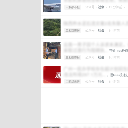
·
公众号
·
· 11 分钟前 ·
社会
三湘都市报
陕西柞水泥石流灾害2名失联人
·
公众号
·
· 1小时前 ·
社会
三湘都市报
云南一男子因个人诉求未满足，长
采取过激行为阻碍执...
开通RSS极
·
公众号
·
· 1小时前 ·
社会
三湘都市报
广州一民办学校存在超计划招生
违法所得297.1万元...
开通RSS极速
·
公众号
·
· 1小时前 ·
社会
三湘都市报