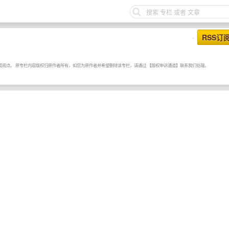
RSS订
•
或观点。 原专栏内容版权归原作者所有，如您为原作者并希望删除该专栏，请通过
【版权申诉通道】
联系我们处理。