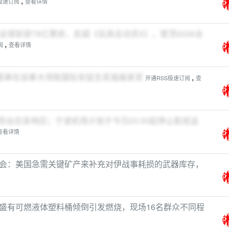
,
极速订阅
查看详情
球斩获78亿票房，反超《玩具总动员5》，登顶2026全
,
阅
查看详情
家蔡皋在加拿大领取国际安徒生奖插画家奖
,
开通RSS极速订阅
查
级防台应急响应；宁波机场计划于今日23:30起停止航班运
查看详情
会：美国急需关键矿产来补充对伊战事耗损的武器库存，
盛有可燃液体塑料桶倾倒引发燃烧，现场16名群众不同程