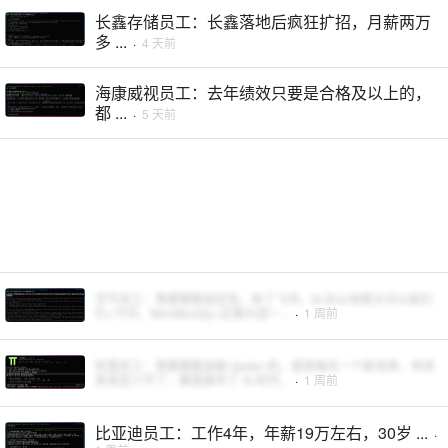
长鑫存储员工：长鑫落地后疯狂扩招，月薪两万
多 ...
·
4 天前
海康威视员工：去年绩效只要是合格及以上的，
都 ...
·
5 天前
字节员工：羡慕隔壁组豆包，有了飞书，AI 办公场景又可以和钉
钉+千问，WorkBuddy+企微大战一...
·
1 周前
阿里员工：羡慕隔壁组做 Qoder 的，感觉每天一个新花样，年终
奖肯定少不了，算是踩中了 AI 时代...
·
1 周前
比亚迪员工：工作4年，年薪19万左右，30岁 ...
·