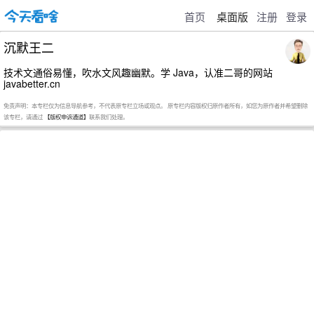
首页
桌面版
注册
登录
沉默王二
技术文通俗易懂，吹水文风趣幽默。学 Java，认准二哥的网站
javabetter.cn
免责声明：本专栏仅为信息导航参考，不代表原专栏立场或观点。 原专栏内容版权归原作者所有，如您为原作者并希望删除
该专栏，请通过
【版权申诉通道】
联系我们处理。