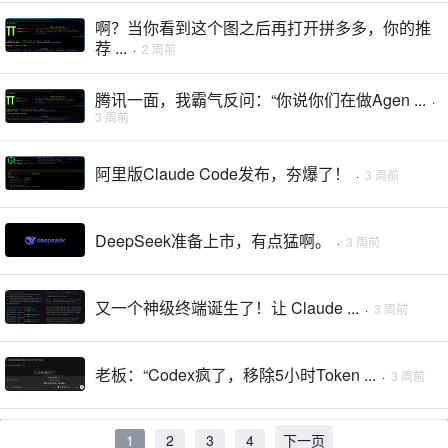
啊？当你看到这个图之后再打开拼多多，你的推
荐 ...
·
2 周前
腾讯一面，我霸气反问：“你说你们在做Agen ...
·
3 周前
阿里版Claude Code发布，夯爆了！
·
3 周前
DeepSeek准备上市，有点猛啊。
·
3 周前
又一个神级终端诞生了！让 Claude ...
·
3 周前
老板：“Codex疯了，移除5小时Token ...
·
3 周前
1
2
3
4
下一页