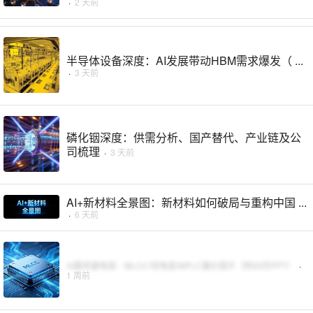
·
2 天前
半导体设备深度：AI发展带动HBM需求爆发（ ...
·
3 天前
磷化铟深度：供需分析、国产替代、产业链及公
司梳理
·
3 天前
AI+新材料全景图：新材料如何破局与重构中国 ...
·
6 天前
AI服务器电容：MLCC/钽电容/MPLC量价提升（附69页PPT）
·
1 周前