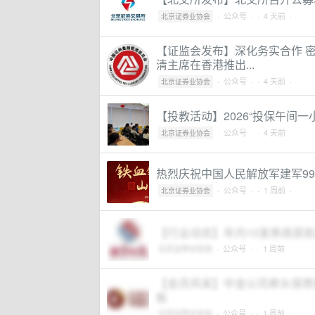
·
公众号
·
· 4 天前 ·
北京证券业协会
【证监会发布】深化务实合作 密
清主席在香港推出...
·
公众号
·
· 4 天前 ·
北京证券业协会
【投教活动】2026“投保午间
·
公众号
·
· 4 天前 ·
北京证券业协会
热烈庆祝中国人民解放军建军9
·
公众号
·
· 1 周前 ·
北京证券业协会
【行业动态】年内10家券商获
北京证券业协会
·
公众号
·
· 1 周前 ·
【会员风采】中金公司牵头保荐
板
北京证券业协会
·
公众号
·
· 1 周前 ·