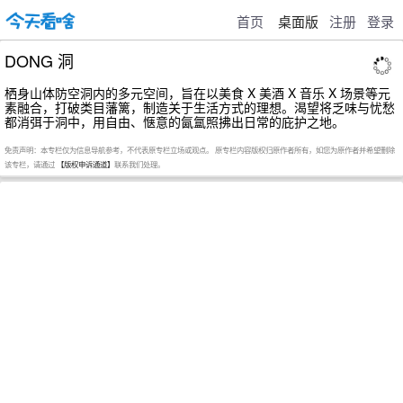
首页
桌面版
注册
登录
DONG 洞
栖身山体防空洞内的多元空间，旨在以美食 X 美酒 X 音乐 X 场景等元
素融合，打破类目藩篱，制造关于生活方式的理想。渴望将乏味与忧愁
都消弭于洞中，用自由、惬意的氤氲照拂出日常的庇护之地。
免责声明：本专栏仅为信息导航参考，不代表原专栏立场或观点。 原专栏内容版权归原作者所有，如您为原作者并希望删除
该专栏，请通过
【版权申诉通道】
联系我们处理。