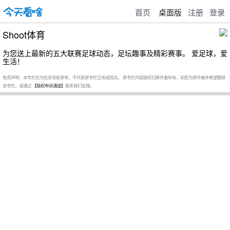
首页
桌面版
注册
登录
Shoot体育
为您送上最新的五大联赛足球动态，足坛趣事及精彩赛事。 爱足球，爱
生活！
免责声明：本专栏仅为信息导航参考，不代表原专栏立场或观点。 原专栏内容版权归原作者所有，如您为原作者并希望删除
该专栏，请通过
【版权申诉通道】
联系我们处理。