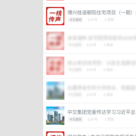
博兴桂语朝阳住宅项目（一期）
·
公众号
·
· 2 周前 ·
中交建筑
未来湖畔·贰号院项目获评202
中交建筑
·
公众号
·
· 2 周前 ·
房山老旧改项目：以民生温度诠
中交建筑
·
公众号
·
· 2 周前 ·
白著拜会华侨大学校长、党委副
中交建筑
·
公众号
·
· 2 周前 ·
中交集团党委传达学习习近平总
·
公众号
·
· 2 周前 ·
中交建筑