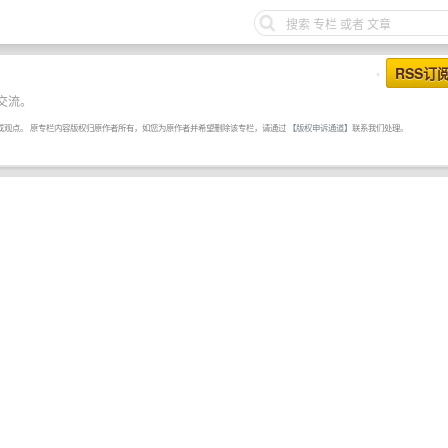
RSS订
•
交流。
或观点。 原专栏内容版权归原作者所有，如您为原作者并希望删除该专栏，请通过
【版权申诉通道】
联系我们处理。