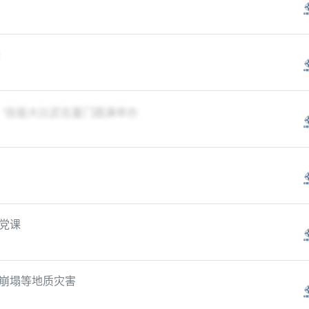
）”技能大比武在厦门圆满举办
党课
崩塌等地质灾害