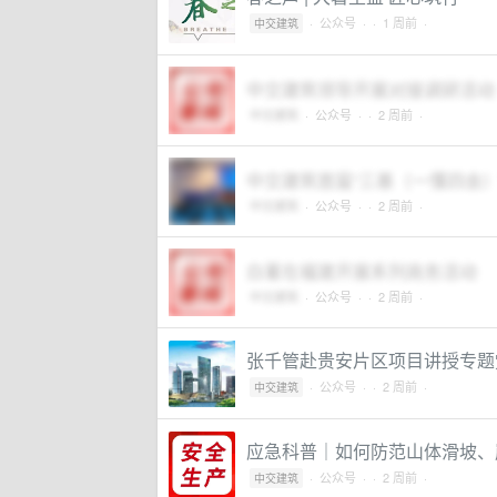
·
公众号
·
· 1 周前 ·
中交建筑
中交建筑领导开展对接调研活动
中交建筑
·
公众号
·
· 2 周前 ·
中交建筑首届“三基（一懂四会
中交建筑
·
公众号
·
· 2 周前 ·
白著在福建开展系列商务活动
中交建筑
·
公众号
·
· 2 周前 ·
张千管赴贵安片区项目讲授专题
·
公众号
·
· 2 周前 ·
中交建筑
应急科普｜如何防范山体滑坡、
·
公众号
·
· 2 周前 ·
中交建筑