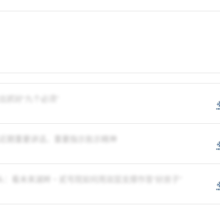
抓好“九个必须”
近期重要讲话、重要指示批示精神
头：看未来湖畔・贰号院如何用双层支撑作答“好房子”