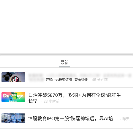
最新
首播即爆！1.5万人挤爆直播间，月斩2万订单！这家机构迎来一波
“招生热潮”
,
·
45 分钟前
开通RSS极速订阅
查看详情
日活冲破5870万，多邻国为何在全球“疯狂生
长”？
·
23 小时前
“A股教育IPO第一股”跌落神坛后，靠AI培 ...
·
昨天