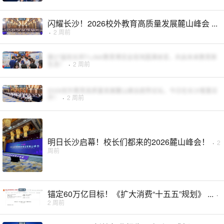
闪耀长沙！2026校外教育高质量发展麓山峰会 ...
·
2 周前
第27届校长邦T-LINK教育博览会现场圆满收官，共启未来教育新
生态！
·
2 周前
2026校外教育高质量发展麓山峰会趋势论坛，今日在长沙隆重召
开！
·
2 周前
明日长沙启幕！校长们都来的2026麓山峰会！
·
2
周前
锚定60万亿目标！《扩大消费“十五五”规划》 ...
·
2 周前