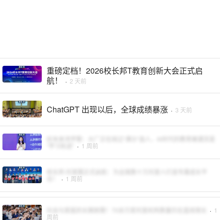
重磅定档！2026校长邦T教育创新大会正式启
航！
·
2 天前
ChatGPT 出现以后，全球成绩暴涨
·
3 天前
好未来汤学黎：大厂正在绕过“满分”选人，AI时代的教育硬通货是
“学习轨迹”
·
1 周前
校长邦·托管圈正式启航：为全国数十万托管人打造专属成长平
台！
·
1 周前
社会与家庭的长期刚需！70余万家托管机构数量仍在直线增长
·
1
周前