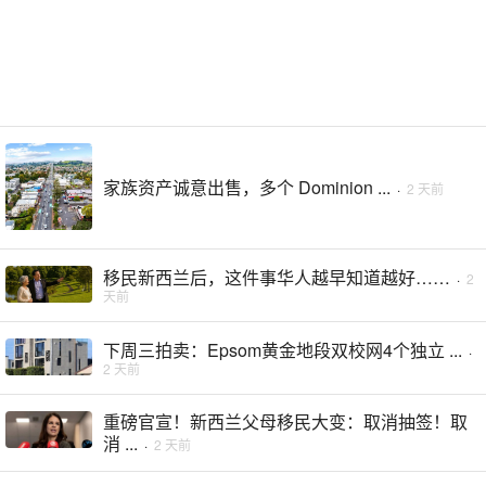
家族资产诚意出售，多个 Dominion ...
·
2 天前
移民新西兰后，这件事华人越早知道越好……
·
2
天前
下周三拍卖：Epsom黄金地段双校网4个独立 ...
·
2 天前
重磅官宣！新西兰父母移民大变：取消抽签！取
消 ...
·
2 天前