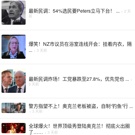
最新民调：54%选民要Peters立马下台！ ...
·
2 天
前
爆笑！NZ市议员在浴室连线开会：挂着内衣，隔
...
·
3 天前
最新民调炸场！工党暴跌至27.8%，优先党也 ...
·
3 天前
警方指望不上！奥克兰老板被盗，自制“钓鱼”行 ...
·
3 天前
全球爆火！世界顶级秀登陆奥克兰！彻底火出圈
了……
·
3 天前