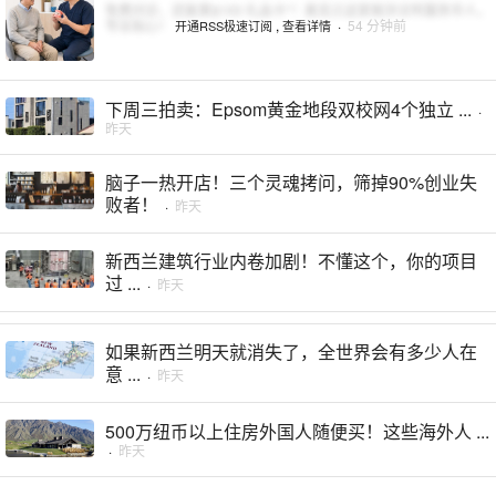
免费问诊，还能拿$100 礼品卡*！奥克兰这家假牙诊所服务华人，
专业贴心！
,
·
54 分钟前
开通RSS极速订阅
查看详情
下周三拍卖：Epsom黄金地段双校网4个独立 ...
·
昨天
脑子一热开店！三个灵魂拷问，筛掉90%创业失
败者！
·
昨天
新西兰建筑行业内卷加剧！不懂这个，你的项目
过 ...
·
昨天
如果新西兰明天就消失了，全世界会有多少人在
意 ...
·
昨天
500万纽币以上住房外国人随便买！这些海外人 ...
·
昨天