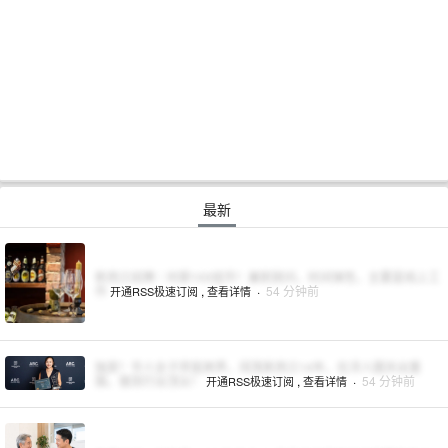
最新
新西兰招聘｜时薪100纽币！兼职顾问，时间弹性，主要是线上工
作
,
·
54 分钟前
开通RSS极速订阅
查看详情
独家！华人女子弃医跨界，闯荡新西兰14年，在洋人圈杀出重
围，做到行业顶尖！
,
·
54 分钟前
开通RSS极速订阅
查看详情