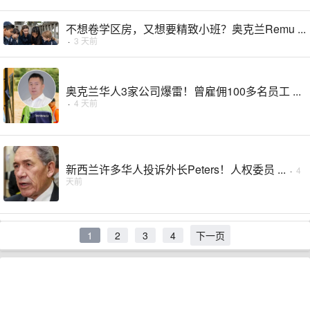
不想卷学区房，又想要精致小班？奥克兰Remu ...
·
3 天前
奥克兰华人3家公司爆雷！曾雇佣100多名员工 ...
·
4 天前
新西兰许多华人投诉外长Peters！人权委员 ...
·
4
天前
1
2
3
4
下一页