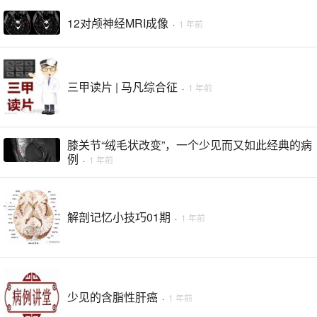
12对颅神经MRI成像
·
1 年前
三甲读片 | 马凡综合征
·
1 年前
膝关节“绒毛状改变”，一个少见而又如此经典的病
例
·
1 年前
解剖记忆小技巧01期
·
1 年前
少见的含脂性肝癌
·
1 年前