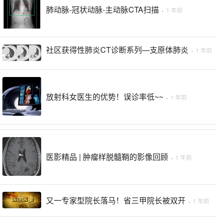
肺动脉-冠状动脉-主动脉CTA扫描
·
1 年前
社区获得性肺炎CT诊断系列—支原体肺炎
·
1 年前
放射科女医生的优势！误诊率低~~
·
1 年前
医影精品 | 肿瘤样脱髓鞘的影像回顾
·
1 年前
又一专家型院长落马！省三甲院长被双开
·
1 年前