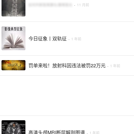
如何判断骶椎腰化/腰椎骶化
·
11 月前
今日征象丨双轨征
·
1 年前
罚单来啦！放射科因违法被罚22万元
·
1 年前
高清头颅MRI断层解剖图谱
·
1 年前