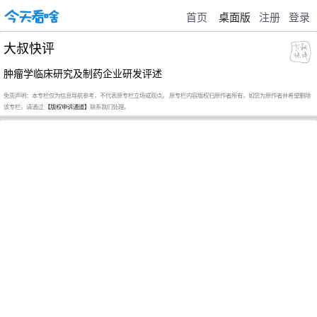
首页
桌面版
注册
登录
大叔快评
肿瘤学临床研究及制药企业研发评述
免责声明：本专栏仅为信息导航参考，不代表原专栏立场或观点。 原专栏内容版权归原作者所有，如您为原作者并希望删除
该专栏，请通过
【版权申诉通道】
联系我们处理。